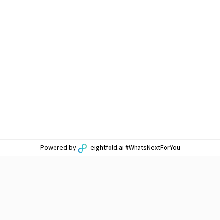
Powered by
eightfold.ai #WhatsNextForYou