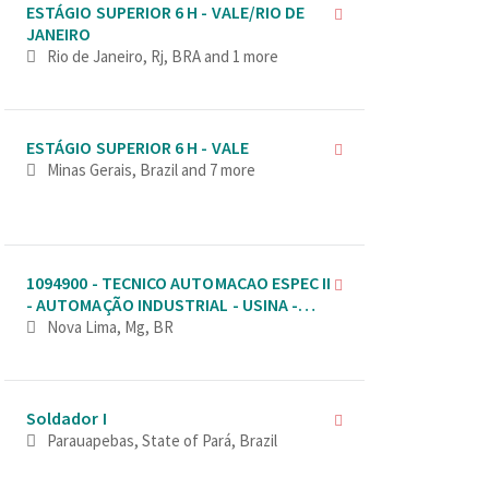
ESTÁGIO SUPERIOR 6 H - VALE/RIO DE
JANEIRO
Rio de Janeiro, Rj, BRA
and 1 more
ESTÁGIO SUPERIOR 6 H - VALE
Minas Gerais, Brazil
and 7 more
1094900 - TECNICO AUTOMACAO ESPEC II
- AUTOMAÇÃO INDUSTRIAL - USINA -
VAGA AFIRMATIVA PARA MULHERES
Nova Lima, Mg, BR
Soldador I
Parauapebas, State of Pará, Brazil