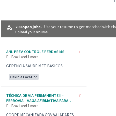
200 open jobs.
Use your resume to get matched with the
Upload your resume
Selecting an option from the list below will update the main co
ANL PREV CONTROLE PERDAS MS
Brazil
and 1 more
GERENCIA SAUDE MET BASICOS
Flexible Location
TÉCNICA DE VIA PERMANENTE II -
FERROVIA - VAGA AFIRMATIVA PARA
MULHERES
Brazil
and 1 more
COORD MECANIZADA GOV VALADARES