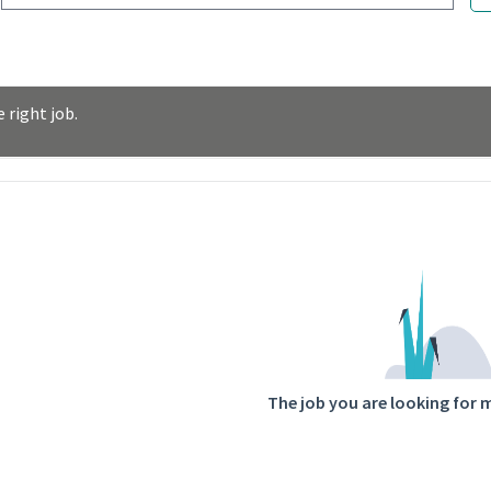
 right job.
ntent
The job you are looking for 