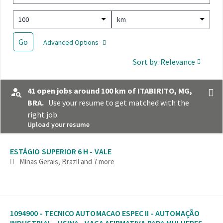
100
km
Go
Advanced Options
Sort by: Relevance
41 open jobs around 100 km of ITABIRITO, MG,
BRA.
Use your resume to get matched with the
right job.
Upload your resume
Selecting an option from the list below will update the main con
ESTÁGIO SUPERIOR 6 H - VALE
Minas Gerais, Brazil
and 7 more
1094900 - TECNICO AUTOMACAO ESPEC II - AUTOMAÇÃO
INDUSTRIAL - USINA - VAGA AFIRMATIVA PARA MULHERES