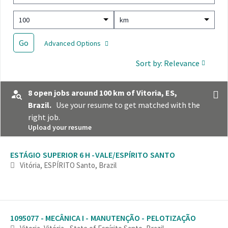
100
km
Go
Advanced Options
Sort by: Relevance
8 open jobs around 100 km of Vitoria, ES,
Brazil.
Use your resume to get matched with the
right job.
Upload your resume
Selecting an option from the list below will update the main con
ESTÁGIO SUPERIOR 6 H -VALE/ESPÍRITO SANTO
Vitória, ESPÍRITO Santo, Brazil
1095077 - MECÂNICA I - MANUTENÇÃO - PELOTIZAÇÃO