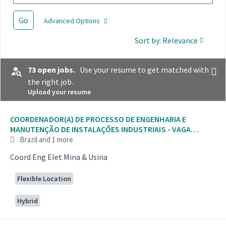
Go
Advanced Options
Sort by: Relevance
73 open jobs.
Use your resume to get matched with
the right job.
Upload your resume
Selecting an option from the list below will update the main con
COORDENADOR(A) DE PROCESSO DE ENGENHARIA E
MANUTENÇÃO DE INSTALAÇÕES INDUSTRIAIS - VAGA
AFIRMATIVA P
Brazil
and 1 more
Coord Eng Elet Mina & Usina
Flexible Location
Hybrid