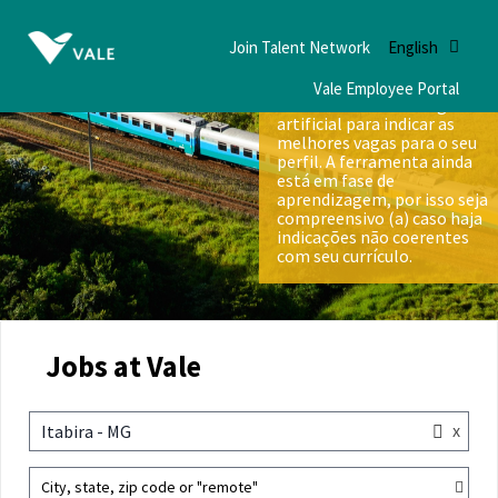
Join Talent Network
English
Vale Employee Portal
Nós utilizamos inteligência
artificial para indicar as
melhores vagas para o seu
perfil. A ferramenta ainda
está em fase de
aprendizagem, por isso seja
compreensivo (a) caso haja
indicações não coerentes
com seu currículo.
Jobs at Vale
x
Itabira - MG
City, state, zip code or "remote"