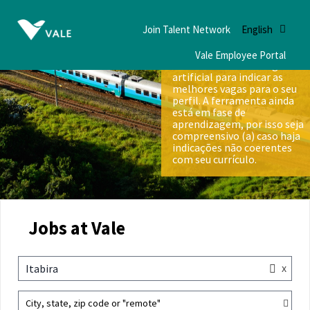
Join Talent Network
English
Vale Employee Portal
Nós utilizamos inteligência
artificial para indicar as
melhores vagas para o seu
perfil. A ferramenta ainda
está em fase de
aprendizagem, por isso seja
compreensivo (a) caso haja
indicações não coerentes
com seu currículo.
Jobs at Vale
x
Itabira
City, state, zip code or "remote"