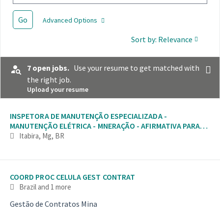
Go
Advanced Options
Sort by: Relevance
7 open jobs.
Use your resume to get matched with
the right job.
Upload your resume
Selecting an option from the list below will update the main con
INSPETORA DE MANUTENÇÃO ESPECIALIZADA -
MANUTENÇÃO ELÉTRICA - MNERAÇÃO - AFIRMATIVA PARA
MULHERES
Itabira, Mg, BR
COORD PROC CELULA GEST CONTRAT
Brazil
and 1 more
Gestão de Contratos Mina