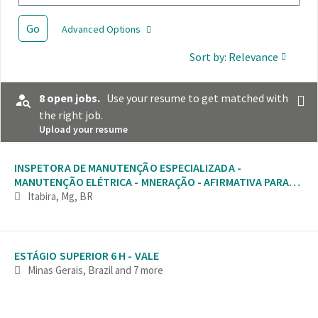
Go
Advanced Options
Sort by: Relevance
8 open jobs.
Use your resume to get matched with
the right job.
Upload your resume
Selecting an option from the list below will update the main con
INSPETORA DE MANUTENÇÃO ESPECIALIZADA -
MANUTENÇÃO ELÉTRICA - MNERAÇÃO - AFIRMATIVA PARA
MULHERES
Itabira, Mg, BR
ESTÁGIO SUPERIOR 6 H - VALE
Minas Gerais, Brazil
and 7 more