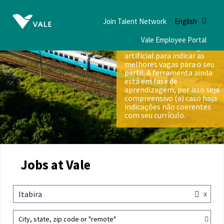
Join Talent Network
English
Vale Employee Portal
Nós utilizamos inteligência
artificial para indicar as
melhores vagas para o seu
perfil. A ferramenta ainda
está em fase de
aprendizagem, por isso seja
compreensivo (a) caso haja
indicações não coerentes
com seu currículo.
Jobs at Vale
x
Itabira
City, state, zip code or "remote"