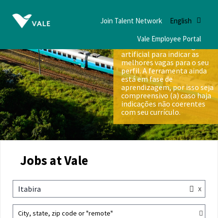
Join Talent Network
English
Vale Employee Portal
Nós utilizamos inteligência
artificial para indicar as
melhores vagas para o seu
perfil. A ferramenta ainda
está em fase de
aprendizagem, por isso seja
compreensivo (a) caso haja
indicações não coerentes
com seu currículo.
Jobs at Vale
x
Itabira
City, state, zip code or "remote"