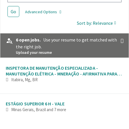
Go
Advanced Options
Sort by: Relevance
6 open jobs.
Use your resume to get matched with
the right job.
Upload your resume
Selecting an option from the list below will update the main con
INSPETORA DE MANUTENÇÃO ESPECIALIZADA -
MANUTENÇÃO ELÉTRICA - MNERAÇÃO - AFIRMATIVA PARA
MULHERES
Itabira, Mg, BR
ESTÁGIO SUPERIOR 6 H - VALE
Minas Gerais, Brazil
and 7 more