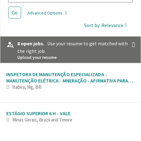
Go
Advanced Options
Sort by: Relevance
8 open jobs.
Use your resume to get matched with
the right job.
Upload your resume
Selecting an option from the list below will update the main con
INSPETORA DE MANUTENÇÃO ESPECIALIZADA -
MANUTENÇÃO ELÉTRICA - MNERAÇÃO - AFIRMATIVA PARA
MULHERES
Itabira, Mg, BR
ESTÁGIO SUPERIOR 6 H - VALE
Minas Gerais, Brazil
and 7 more