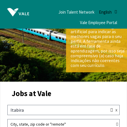
Join Talent Network
English
Vale Employee Portal
Nós utilizamos inteligência
artificial para indicar as
melhores vagas para o seu
perfil. A ferramenta ainda
está em fase de
aprendizagem, por isso seja
compreensivo (a) caso haja
indicações não coerentes
com seu currículo.
Jobs at Vale
x
Itabira
City, state, zip code or "remote"