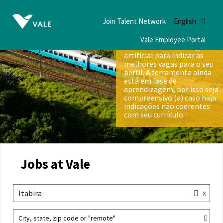
Join Talent Network
English
Vale Employee Portal
Nós utilizamos inteligência
artificial para indicar as
melhores vagas para o seu
perfil. A ferramenta ainda
está em fase de
aprendizagem, por isso seja
compreensivo (a) caso haja
indicações não coerentes
com seu currículo.
Jobs at Vale
x
Itabira
City, state, zip code or "remote"