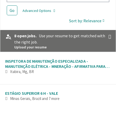
Go
Advanced Options
Sort by: Relevance
8 open jobs.
Use your resume to get matched with
the right job.
Upload your resume
Selecting an option from the list below will update the main con
INSPETORA DE MANUTENÇÃO ESPECIALIZADA -
MANUTENÇÃO ELÉTRICA - MNERAÇÃO - AFIRMATIVA PARA
MULHERES
Itabira, Mg, BR
ESTÁGIO SUPERIOR 6 H - VALE
Minas Gerais, Brazil
and 7 more