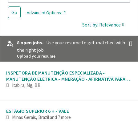
Go
Advanced Options
Sort by: Relevance
8 open jobs.
Use your resume to get matched with
the right job.
Upload your resume
Selecting an option from the list below will update the main con
INSPETORA DE MANUTENÇÃO ESPECIALIZADA -
MANUTENÇÃO ELÉTRICA - MNERAÇÃO - AFIRMATIVA PARA
MULHERES
Itabira, Mg, BR
ESTÁGIO SUPERIOR 6 H - VALE
Minas Gerais, Brazil
and 7 more