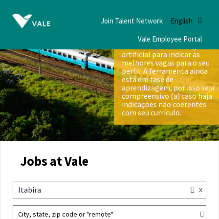
Join Talent Network
English
Vale Employee Portal
Nós utilizamos inteligência
artificial para indicar as
melhores vagas para o seu
perfil. A ferramenta ainda
está em fase de
aprendizagem, por isso seja
compreensivo (a) caso haja
indicações não coerentes
com seu currículo.
Jobs at Vale
x
Itabira
City, state, zip code or "remote"