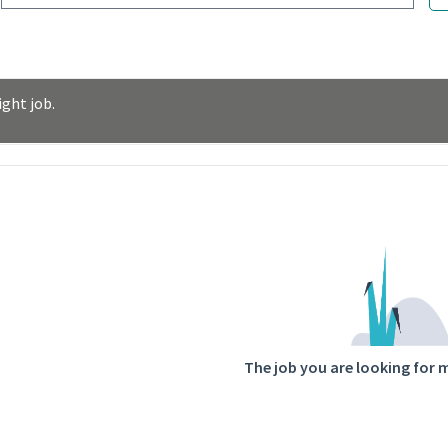
ght job.
ntent
The job you are looking for 