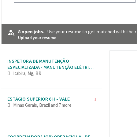
8 open jobs.
Use your resume to get matched with the ri
Upload your resume
Selecting an option from the list below will update the main co
INSPETORA DE MANUTENÇÃO
ESPECIALIZADA - MANUTENÇÃO ELÉTRICA
- MNERAÇÃO - AFIRMATIVA PARA
Itabira, Mg, BR
MULHERES
ESTÁGIO SUPERIOR 6 H - VALE
Minas Gerais, Brazil
and 7 more
COORDENADORA (OR) OPERACIONAL DE