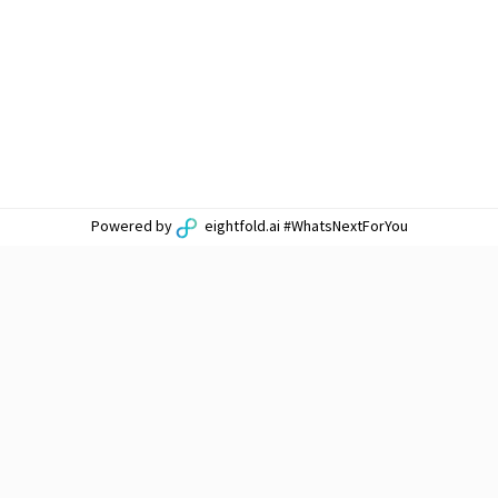
Powered by
eightfold.ai #WhatsNextForYou