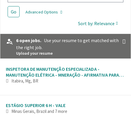
Go
Advanced Options
Sort by: Relevance
6 open jobs.
Use your resume to get matched with
the right job.
Upload your resume
Selecting an option from the list below will update the main con
INSPETORA DE MANUTENÇÃO ESPECIALIZADA -
MANUTENÇÃO ELÉTRICA - MNERAÇÃO - AFIRMATIVA PARA
MULHERES
Itabira, Mg, BR
ESTÁGIO SUPERIOR 6 H - VALE
Minas Gerais, Brazil
and 7 more