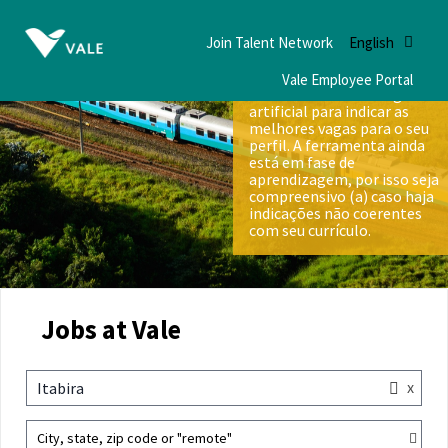
Join Talent Network
English
Vale Employee Portal
Nós utilizamos inteligência
artificial para indicar as
melhores vagas para o seu
perfil. A ferramenta ainda
está em fase de
aprendizagem, por isso seja
compreensivo (a) caso haja
indicações não coerentes
com seu currículo.
Jobs at Vale
x
Itabira
City, state, zip code or "remote"