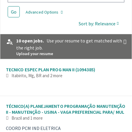
Go
Advanced Options
Sort by: Relevance
10 open jobs.
Use your resume to get matched with
the right job.
Upload your resume
Selecting an option from the list below will update the main con
TECNICO ESPEC PLAN PROG MAN II (1094385)
Itabirito, Mg, BR
and 2 more
TÉCNICO(A) PLANEJAMENTO PROGRAMAÇÃO MANUTENÇÃO
II - MANUTENÇÃO - USINA - VAGA PREFERENCIAL PARA/ MUL
Brazil
and 1 more
COORD PCM IND ELETRICA