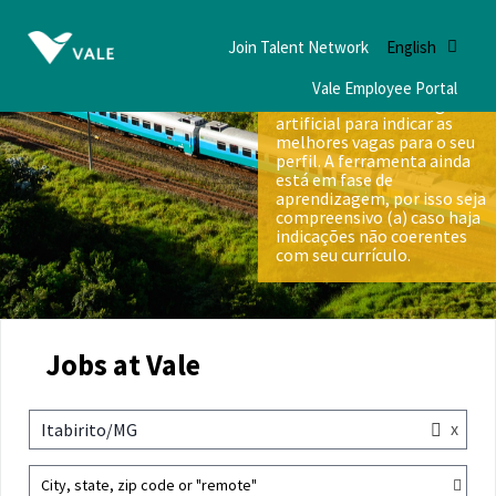
Join Talent Network
English
Vale Employee Portal
Nós utilizamos inteligência
artificial para indicar as
melhores vagas para o seu
perfil. A ferramenta ainda
está em fase de
aprendizagem, por isso seja
compreensivo (a) caso haja
indicações não coerentes
com seu currículo.
Jobs at Vale
x
Itabirito/MG
City, state, zip code or "remote"