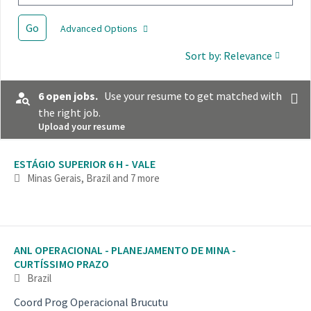
Go
Advanced Options
Sort by: Relevance
6 open jobs.
Use your resume to get matched with
the right job.
Upload your resume
Selecting an option from the list below will update the main con
ESTÁGIO SUPERIOR 6 H - VALE
Minas Gerais, Brazil
and 7 more
ANL OPERACIONAL - PLANEJAMENTO DE MINA -
CURTÍSSIMO PRAZO
Brazil
Coord Prog Operacional Brucutu