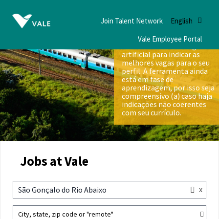
Join Talent Network
English
Vale Employee Portal
Nós utilizamos inteligência
artificial para indicar as
melhores vagas para o seu
perfil. A ferramenta ainda
está em fase de
aprendizagem, por isso seja
compreensivo (a) caso haja
indicações não coerentes
com seu currículo.
Jobs at Vale
x
São Gonçalo do Rio Abaixo
City, state, zip code or "remote"