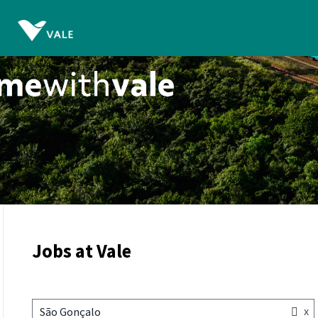
Jobs at Vale
x
São Gonçalo