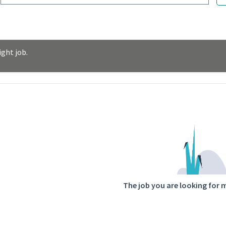
ght job.
ntent
The job you are looking for 