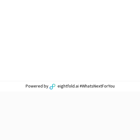
Powered by
eightfold.ai #WhatsNextForYou