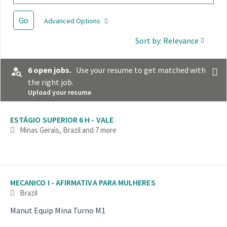
Go
Advanced Options
Sort by: Relevance
6 open jobs.
Use your resume to get matched with
the right job.
Upload your resume
Selecting an option from the list below will update the main con
ESTÁGIO SUPERIOR 6 H - VALE
Minas Gerais, Brazil
and 7 more
MECANICO I - AFIRMATIVA PARA MULHERES
Brazil
Manut Equip Mina Turno M1