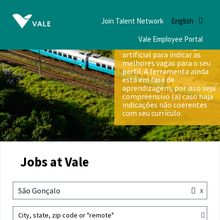
Join Talent Network
English
Vale Employee Portal
Nós utilizamos inteligência
artificial para indicar as
melhores vagas para o seu
perfil. A ferramenta ainda
está em fase de
aprendizagem, por isso seja
compreensivo (a) caso haja
indicações não coerentes
com seu currículo.
Jobs at Vale
x
São Gonçalo
City, state, zip code or "remote"