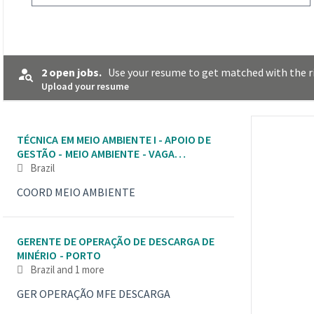
2 open jobs.
Use your resume to get matched with the ri
Upload your resume
Selecting an option from the list below will update the main co
TÉCNICA EM MEIO AMBIENTE I - APOIO DE
GESTÃO - MEIO AMBIENTE - VAGA
AFIRMATIVA PARA MULHERES
Brazil
COORD MEIO AMBIENTE
GERENTE DE OPERAÇÃO DE DESCARGA DE
MINÉRIO - PORTO
Brazil
and 1 more
GER OPERAÇÃO MFE DESCARGA