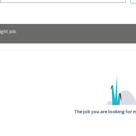
ght job.
ntent
The job you are looking for 