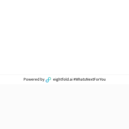
Powered by
eightfold.ai #WhatsNextForYou