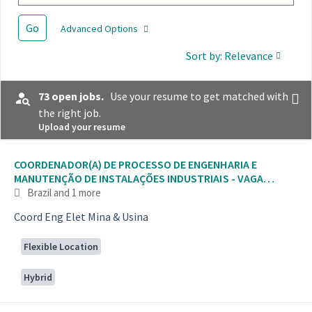
Go
Advanced Options
Sort by: Relevance
73 open jobs.
Use your resume to get matched with
the right job.
Upload your resume
Selecting an option from the list below will update the main con
COORDENADOR(A) DE PROCESSO DE ENGENHARIA E
MANUTENÇÃO DE INSTALAÇÕES INDUSTRIAIS - VAGA
AFIRMATIVA P
Brazil
and 1 more
Coord Eng Elet Mina & Usina
Flexible Location
Hybrid