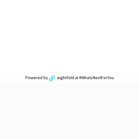
Powered by
eightfold.ai #WhatsNextForYou