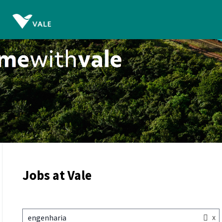
Jobs at Vale
x
engenharia