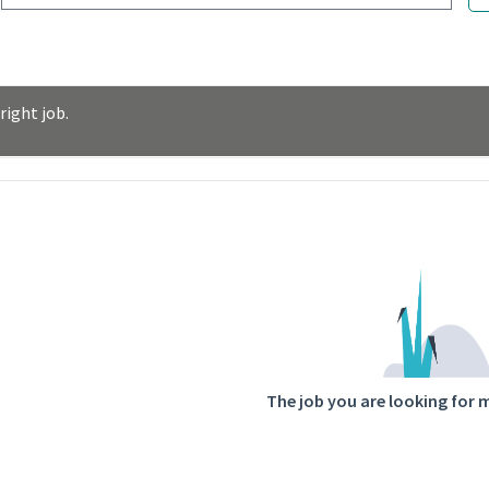
right job.
ntent
The job you are looking for 