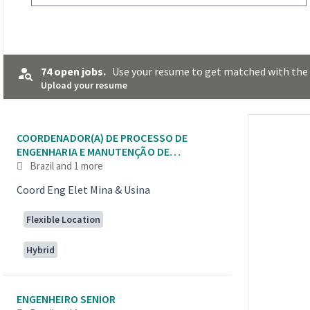
74 open jobs.
Use your resume to get matched with the 
Upload your resume
Selecting an option from the list below will update the main co
COORDENADOR(A) DE PROCESSO DE
ENGENHARIA E MANUTENÇÃO DE
INSTALAÇÕES INDUSTRIAIS - VAGA
Brazil
and 1 more
AFIRMATIVA P
Coord Eng Elet Mina & Usina
Flexible Location
Hybrid
ENGENHEIRO SENIOR