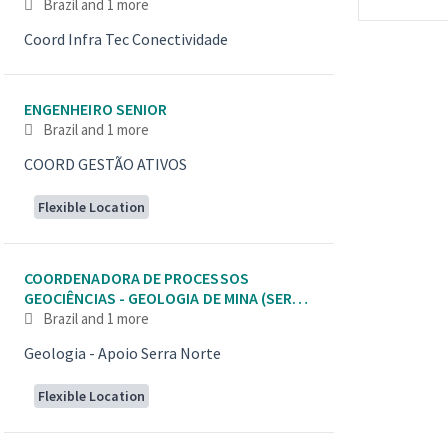
Brazil
and 1 more
Coord Infra Tec Conectividade
ENGENHEIRO SENIOR
Brazil
and 1 more
COORD GESTÃO ATIVOS
Flexible Location
COORDENADORA DE PROCESSOS
GEOCIÊNCIAS - GEOLOGIA DE MINA (SERRA
NORTE E LESTE) - MINERAÇÃO
Brazil
and 1 more
Geologia - Apoio Serra Norte
Flexible Location