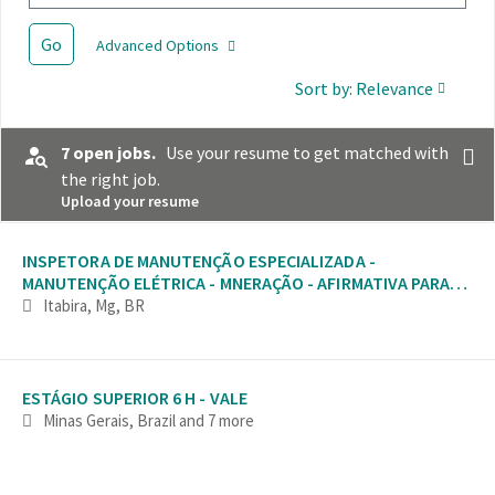
Go
Advanced Options
Sort by: Relevance
7 open jobs.
Use your resume to get matched with
the right job.
Upload your resume
Selecting an option from the list below will update the main con
INSPETORA DE MANUTENÇÃO ESPECIALIZADA -
MANUTENÇÃO ELÉTRICA - MNERAÇÃO - AFIRMATIVA PARA
MULHERES
Itabira, Mg, BR
ESTÁGIO SUPERIOR 6 H - VALE
Minas Gerais, Brazil
and 7 more