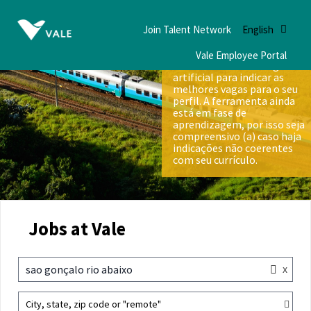
Join Talent Network
English
Vale Employee Portal
Nós utilizamos inteligência
artificial para indicar as
melhores vagas para o seu
perfil. A ferramenta ainda
está em fase de
aprendizagem, por isso seja
compreensivo (a) caso haja
indicações não coerentes
com seu currículo.
Jobs at Vale
x
sao gonçalo rio abaixo
City, state, zip code or "remote"