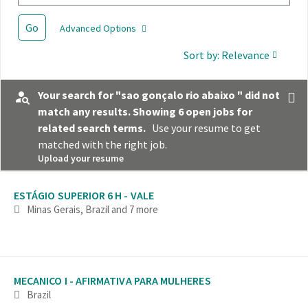
Go
Advanced Options
Sort by: Relevance
Your search for "sao gonçalo rio abaixo " did not
match any results. Showing 6 open jobs for
related search terms.
Use your resume to get
matched with the right job.
Upload your resume
Selecting an option from the list below will update the main con
ESTÁGIO SUPERIOR 6 H - VALE
Minas Gerais, Brazil
and 7 more
MECANICO I - AFIRMATIVA PARA MULHERES
Brazil