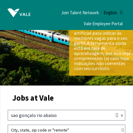
Join Talent Network
English
Vale Employee Portal
Nós utilizamos inteligência
artificial para indicar as
melhores vagas para o seu
perfil. A ferramenta ainda
está em fase de
aprendizagem, por isso seja
compreensivo (a) caso haja
indicações não coerentes
com seu currículo.
Jobs at Vale
x
sao gonçalo rio abaixo
City, state, zip code or "remote"