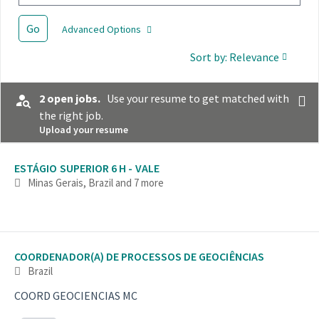
Go
Advanced Options
Sort by: Relevance
2 open jobs.
Use your resume to get matched with
the right job.
Upload your resume
Selecting an option from the list below will update the main con
ESTÁGIO SUPERIOR 6 H - VALE
Minas Gerais, Brazil
and 7 more
COORDENADOR(A) DE PROCESSOS DE GEOCIÊNCIAS
Brazil
COORD GEOCIENCIAS MC